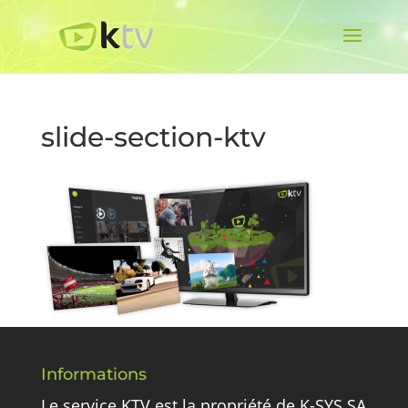
slide-section-ktv
Informations
Le service KTV est la propriété de K-SYS SA