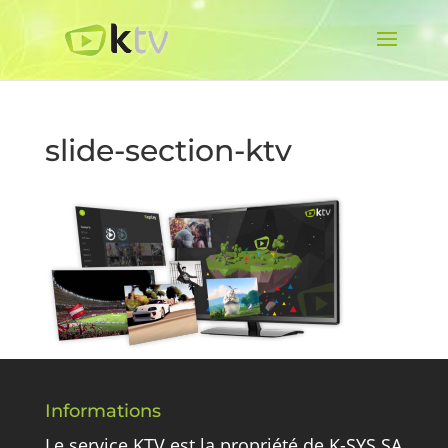
slide-section-ktv
Informations
Le service KTV est la propriété de K-SYS SA