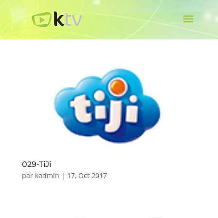
029-TiJi
par
kadmin
|
17, Oct 2017